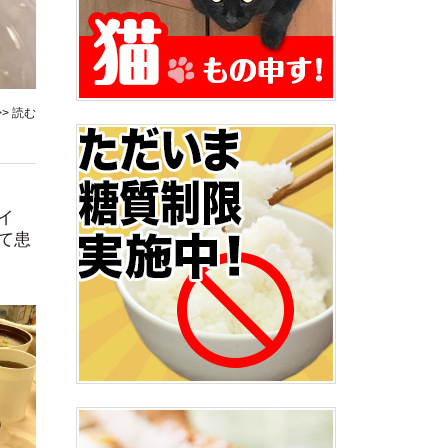
>> 読む
イ
て患