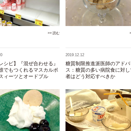
>> 読む
20
2019.12.12
レシピ】『混ぜ合わせる』
糖質制限推進派医師のアドバ
誰でもつくれるマスカルポ
ス：糖質の多い病院食に対し
スィーツとオードブル
者はどう対応すべきか