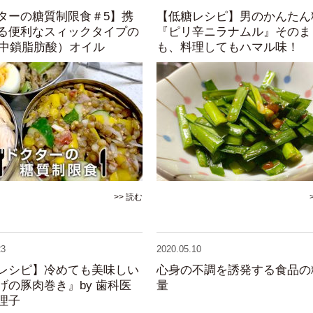
ターの糖質制限食＃5】携
【低糖レシピ】男のかんたん
る便利なスィックタイプの
『ピリ辛ニラナムル』そのま
（中鎖脂肪酸）オイル
も、料理してもハマル味！
>> 読む
23
2020.05.10
レシピ】冷めても美味しい
心身の不調を誘発する食品の
げの豚肉巻き』by 歯科医
量
理子