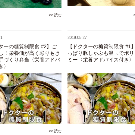
>> 読む
01
2019.05.27
ターの糖質制限食 #2】ご
【ドクターの糖質制限食 #1
し！栄養価が高く彩りもき
っぱり豚しゃぶも温玉でボリ
手づくり弁当〈栄養アドバ
ミー〈栄養アドバイス付き〉
き〉
>> 読む