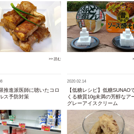
>> 読む
08
2020.02.14
限推進派医師に聴いたコロ
【低糖レシピ】低糖SUNAO
ルス予防対策
くる糖質10g未満の芳醇なア
グレーアイスクリーム