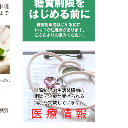
料理
まで
>> 読む
糖質