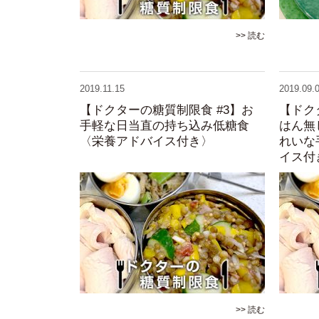
>> 読む
2019.11.15
2019.09.
【ドクターの糖質制限食 #3】お
【ドク
手軽な日当直の持ち込み低糖食
はん無
〈栄養アドバイス付き〉
れいな
イス付
>> 読む