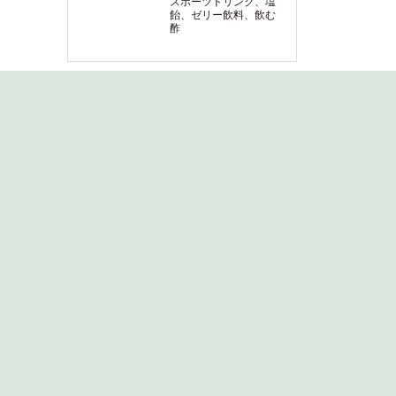
スポーツドリンク、塩
飴、ゼリー飲料、飲む
酢