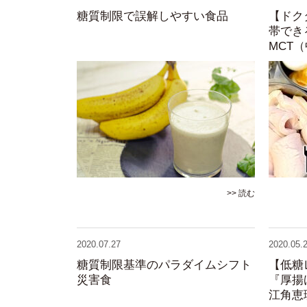
糖質制限で誤解しやすい食品
【ドク
帯でき
MCT
>> 読む
2020.07.27
2020.05.
糖質制限基準のパラダイムシフト
【低糖
災害食
『厚揚
江角恵