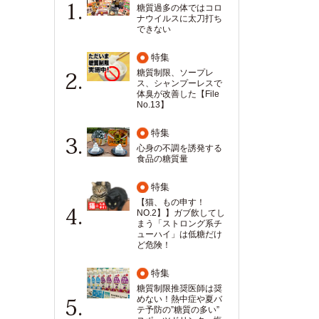
糖質過多の体ではコロ
ナウイルスに太刀打ち
できない
特集
糖質制限、ソープレ
ス、シャンプーレスで
体臭が改善した【File
No.13】
特集
心身の不調を誘発する
食品の糖質量
特集
【猫、もの申す！
NO.2】】ガブ飲してし
まう「ストロング系チ
ューハイ」は低糖だけ
ど危険！
特集
糖質制限推奨医師は奨
めない！熱中症や夏バ
テ予防の”糖質の多い”