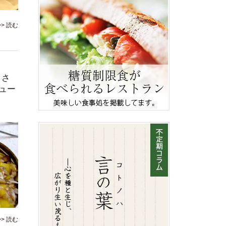
>> 読む
】さ
ュー
>> 読む