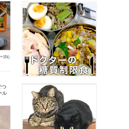
>> 読む
でつ
ール