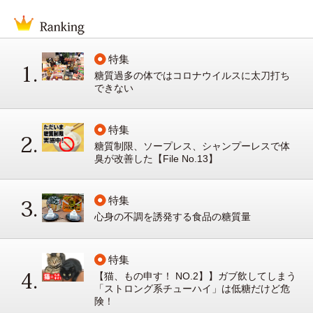
特集
糖質過多の体ではコロナウイルスに太刀打ち
できない
特集
糖質制限、ソープレス、シャンプーレスで体
臭が改善した【File No.13】
特集
心身の不調を誘発する食品の糖質量
特集
【猫、もの申す！ NO.2】】ガブ飲してしまう
「ストロング系チューハイ」は低糖だけど危
険！