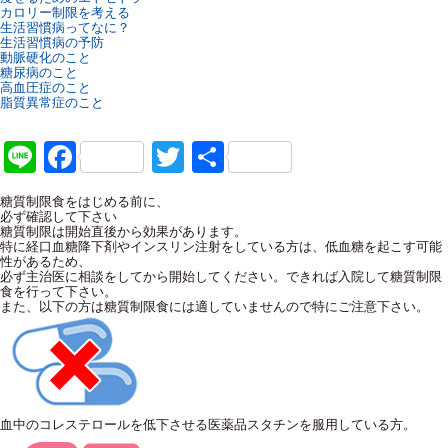
カロリー制限を考える
生活習慣病ってなに？
生活習慣病の予防
動脈硬化のこと
糖尿病のこと
高血圧症のこと
脂質異常症のこと
Line
Facebook
Twitter
共
有
糖質制限食をはじめる前に、
必ず確認して下さい
糖質制限は開始直後から効果があります。
特に経口血糖降下剤やインスリン注射をしている方は、低血糖を起こす可能
性があるため、
必ず主治医に相談をしてから開始してください。できれば入院して糖質制限
食を行って下さい。
また、以下の方は糖質制限食には適していませんので特にご注意下さい。
血中のコレステロールを低下させる医薬品スタチンを服用している方。