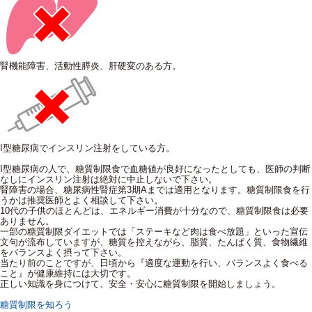
腎機能障害、活動性膵炎、肝硬変のある方。
I型糖尿病でインスリン注射をしている方。
I型糖尿病の人で、糖質制限食で血糖値が良好になったとしても、医師の判断
なしにインスリン注射は絶対に中止しないで下さい。
腎障害の場合、糖尿病性腎症第3期Aまでは適用となります。糖質制限食を行
うかは推奨医師とよく相談して下さい。
10代の子供のほとんどは、エネルギー消費が十分なので、糖質制限食は必要
ありません。
一部の糖質制限ダイエットでは「ステーキなど肉は食べ放題」といった宣伝
文句が流布していますが、糖質を控えながら、脂質、たんぱく質、食物繊維
をバランスよく摂って下さい。
当たり前のことですが、日頃から『適度な運動を行い、バランスよく食べる
こと』が健康維持には大切です。
正しい知識を身につけて、安全・安心に糖質制限を開始しましょう。
糖質制限を知ろう