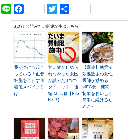
Line
Facebook
Twitter
共
有
あわせて読みたい関連記事はこちら
我が身にも起こ
甘い物が止めら
【寄稿】糖質制
っている！血管
れなかった女医
限推進派の女性
細胞をこわす血
が試みた3つの
医師が勧める
糖値スパイクと
ダイエット・後
MEC食～糖質
は
編 MEC食【File
制限をおいしく
No.3】
簡単に続けるた
めに～