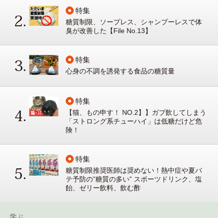
特集
糖質制限、ソープレス、シャンプーレスで体
臭が改善した【File No.13】
特集
心身の不調を誘発する食品の糖質量
特集
【猫、もの申す！ NO.2】】ガブ飲してしまう
「ストロング系チューハイ」は低糖だけど危
険！
特集
糖質制限推奨医師は奨めない！熱中症や夏バ
テ予防の”糖質の多い” スポーツドリンク、塩
飴、ゼリー飲料、飲む酢
学ぶ