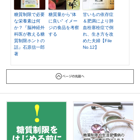
糖質制限で必要
糖質量から”体
甘いもの依存症
な栄養素は何
に良い” イメー
＆肥満により肺
か？『脳神経外
ジの食品を考察
血栓塞栓症で倒
科医が教える糖
する
れ、生き方を改
質制限ホントの
めた夫婦【File
話』石原信一郎
No.12】
著