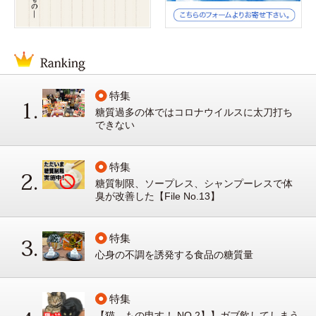
特集
糖質過多の体ではコロナウイルスに太刀打ち
できない
特集
糖質制限、ソープレス、シャンプーレスで体
臭が改善した【File No.13】
特集
心身の不調を誘発する食品の糖質量
特集
【猫、もの申す！ NO.2】】ガブ飲してしまう