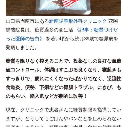
山口県周南市にある
新南陽整形外科クリニック
花岡
篤哉院長は、糖質過多の食生活
《記事：糖質づけだ
った医師の告白》
を若い頃から続け39歳で糖尿病を
発病しました。
糖質を限りなく控えることで、投薬なしの良好な血糖
値コントロール、体調はすこぶる良くなり、寝起きも
すっきりで、疲れにくくなったばかりでなく、逆流性
食道炎、便秘、下痢などの胃腸トラブル、にきび、も
のもらい、陥入爪などが劇的に改善！
現在、クリニックで患者さんに糖質制限を指導してい
ますが、どうしてもごはんやパンなどを止められない