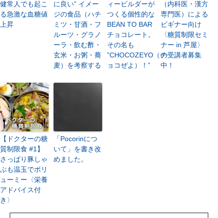
健常人でも起こ
に良い” イメー
ィービルダーが
（内科医・漢方
る急激な血糖値
ジの食品（ハチ
つくる個性的な
専門医）による
上昇
ミツ・甘酒・フ
BEAN TO BAR
ビギナー向け
ルーツ・グラノ
チョコレート。
〈糖質制限セミ
ーラ・飲む酢・
その名も
ナー in 芦屋〉
玄米・お粥・蕎
”CHOCOZEYO（チ
の受講者募集
麦）を考察する
ョコぜよ）！”
中！
【ドクターの糖
「Pocorinにつ
質制限食 #1】
いて」を書き改
さっぱり豚しゃ
めました。
ぶも温玉でボリ
ューミー〈栄養
アドバイス付
き〉