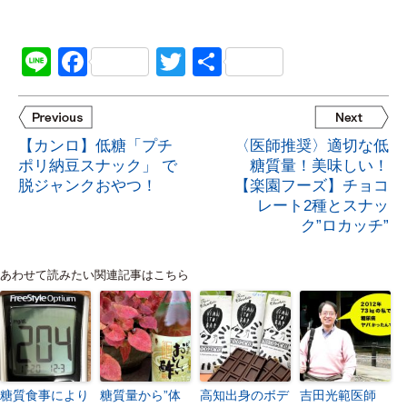
Line
Facebook
Twitter
共
有
【カンロ】低糖「プチ
〈医師推奨〉適切な低
ポリ納豆スナック」 で
糖質量！美味しい！
脱ジャンクおやつ！
【楽園フーズ】チョコ
レート2種とスナッ
ク”ロカッチ”
あわせて読みたい関連記事はこちら
糖質食事により
糖質量から”体
高知出身のボデ
吉田光範医師