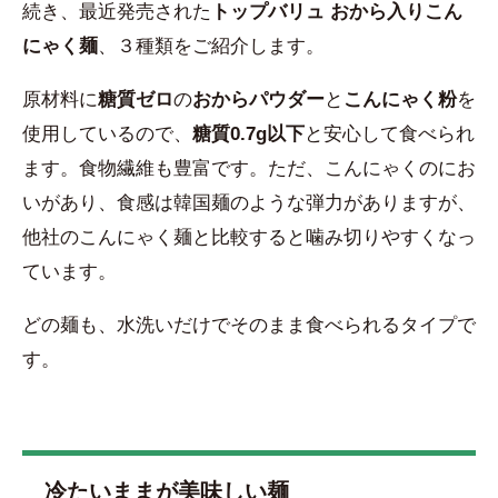
続き、最近発売された
トップバリュ おから入りこん
にゃく麺
、３種類をご紹介します。
原材料に
糖質ゼロ
の
おからパウダー
と
こんにゃく粉
を
使用しているので、
糖質0.7g以下
と安心して食べられ
ます。食物繊維も豊富です。ただ、こんにゃくのにお
いがあり、食感は韓国麺のような弾力がありますが、
他社のこんにゃく麺と比較すると噛み切りやすくなっ
ています。
どの麺も、水洗いだけでそのまま食べられるタイプで
す。
冷たいままが美味しい麺