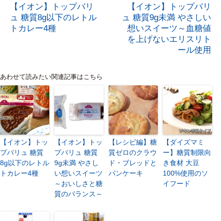
【イオン】トップバリ
【イオン】トップバリ
ュ 糖質8g以下のレトル
ュ 糖質9g未満 やさしい
トカレー4種
想いスイーツ～血糖値
を上げないエリスリト
ール使用
あわせて読みたい関連記事はこちら
【イオン】トッ
【イオン】トッ
【レシピ編】糖
【ダイズマミ
プバリュ 糖質
プバリュ 糖質
質ゼロのクラウ
ー】糖質制限向
8g以下のレトル
9g未満 やさし
ド・ブレッドと
き食材 大豆
トカレー4種
い想いスイーツ
パンケーキ
100%使用のソ
～おいしさと糖
イフード
質のバランス～