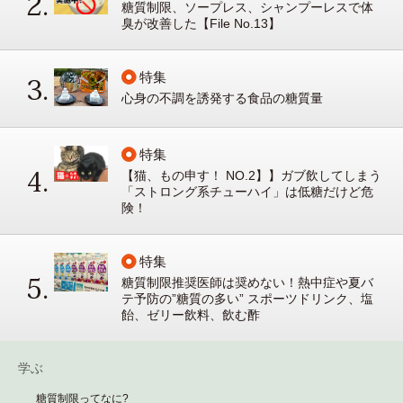
糖質制限、ソープレス、シャンプーレスで体
臭が改善した【File No.13】
特集
心身の不調を誘発する食品の糖質量
特集
【猫、もの申す！ NO.2】】ガブ飲してしまう
「ストロング系チューハイ」は低糖だけど危
険！
特集
糖質制限推奨医師は奨めない！熱中症や夏バ
テ予防の”糖質の多い” スポーツドリンク、塩
飴、ゼリー飲料、飲む酢
学ぶ
糖質制限ってなに?