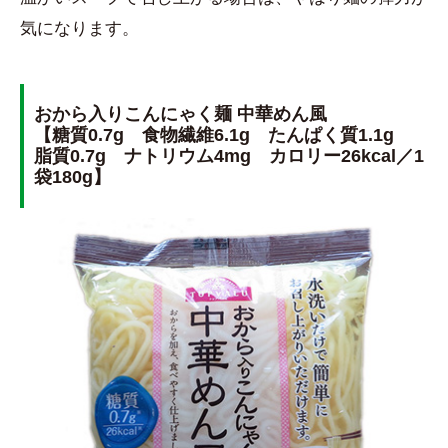
気になります。
おから入りこんにゃく麺 中華めん風
【糖質0.7g 食物繊維6.1g たんぱく質1.1g
脂質0.7g ナトリウム4mg カロリー26kcal／1
袋180g】