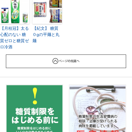
【月桂冠】太る
【紀文】 糖質
心配のない 糖
０gの平麺と丸
質ゼロと糖質ゼ
麺
ロ冷酒