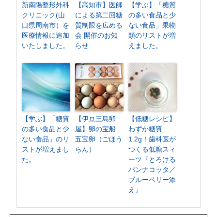
新南陽整形外科
【高知市】医師
【学ぶ】「糖質
クリニック(山
による第二回糖
の多い食品と少
口県周南市）を
質制限を広める
ない食品」果物
医療情報に追加
会 開催のお知
類のリストが増
いたしました。
らせ
えました。
【学ぶ】「糖質
【伊豆三島卵
【低糖レシピ】
の多い食品と少
屋】卵の宝船
わずか糖質
ない食品」のリ
五宝卵（ごほう
1.2g！歯科医が
ストが増えまし
らん）
つくる低糖スィ
た。
ーツ『とろける
パンナコッタ／
ブルーベリー添
え』