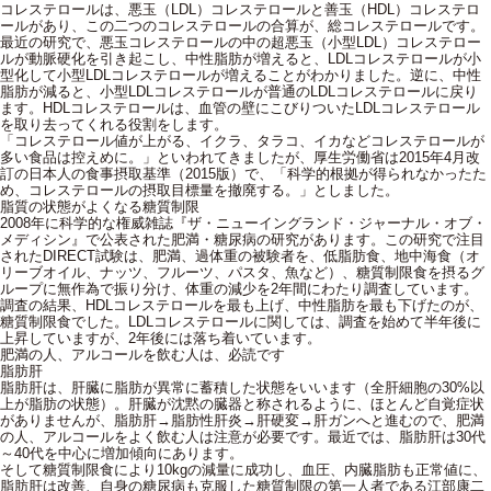
コレステロールは、悪玉（LDL）コレステロールと善玉（HDL）コレステロ
ールがあり、この二つのコレステロールの合算が、総コレステロールです。
最近の研究で、悪玉コレステロールの中の超悪玉（小型LDL）コレステロー
ルが動脈硬化を引き起こし、中性脂肪が増えると、LDLコレステロールが小
型化して小型LDLコレステロールが増えることがわかりました。逆に、中性
脂肪が減ると、小型LDLコレステロールが普通のLDLコレステロールに戻り
ます。HDLコレステロールは、血管の壁にこびりついたLDLコレステロール
を取り去ってくれる役割をします。
「コレステロール値が上がる、イクラ、タラコ、イカなどコレステロールが
多い食品は控えめに。」といわれてきましたが、厚生労働省は2015年4月改
訂の日本人の食事摂取基準（2015版）で、「科学的根拠が得られなかったた
め、コレステロールの摂取目標量を撤廃する。」としました。
脂質の状態がよくなる糖質制限
2008年に科学的な権威雑誌『ザ・ニューイングランド・ジャーナル・オブ・
メディシン』で公表された肥満・糖尿病の研究があります。この研究で注目
されたDIRECT試験は、肥満、過体重の被験者を、低脂肪食、地中海食（オ
リーブオイル、ナッツ、フルーツ、パスタ、魚など）、糖質制限食を摂るグ
ループに無作為で振り分け、体重の減少を2年間にわたり調査しています。
調査の結果、HDLコレステロールを最も上げ、中性脂肪を最も下げたのが、
糖質制限食でした。LDLコレステロールに関しては、調査を始めて半年後に
上昇していますが、2年後には落ち着いています。
肥満の人、アルコールを飲む人は、必読です
脂肪肝
脂肪肝は、肝臓に脂肪が異常に蓄積した状態をいいます（全肝細胞の30%以
上が脂肪の状態）。肝臓が沈黙の臓器と称されるように、ほとんど自覚症状
がありませんが、脂肪肝→脂肪性肝炎→肝硬変→肝ガンへと進むので、肥満
の人、アルコールをよく飲む人は注意が必要です。最近では、脂肪肝は30代
～40代を中心に増加傾向にあります。
そして糖質制限食により10kgの減量に成功し、血圧、内臓脂肪も正常値に、
脂肪肝は改善、自身の糖尿病も克服した糖質制限の第一人者である江部康二