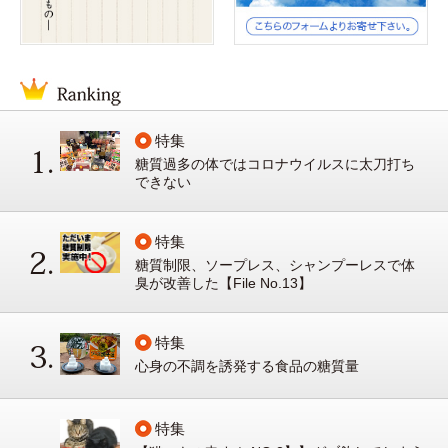
特集
糖質過多の体ではコロナウイルスに太刀打ち
できない
特集
糖質制限、ソープレス、シャンプーレスで体
臭が改善した【File No.13】
特集
心身の不調を誘発する食品の糖質量
特集