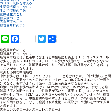
カロリー制限を考える
生活習慣病ってなに？
生活習慣病の予防
動脈硬化のこと
糖尿病のこと
高血圧症のこと
脂質異常症のこと
Line
Facebook
Twitter
共
有
脂質異常症のこと
脂質異常症ってなに？
脂質異常症とは、血液中に含まれる中性脂肪と悪玉（LDL）コレステロール
が多く、善玉（HDL）コレステロールが少ない状態です。自覚症状がないの
で放置しておくと、動脈硬化が起こり、心筋梗塞、脳梗塞などを引き起こす
リスクが高くなります。
意外と必要な中性脂肪
中性脂肪とは、別名トリグリセリド（TG）と呼ばれます。「中性脂肪」と聞
くだけで、不要なものと思われがちですが、人の体を動かすエネルギー源だ
けでなく、毛布のように体温を一定に保ち内臓を守る働きをします。
血液中の中性脂肪の基準値は30-140mg/dlですが、150mg/dl以上になると脂
質異常症と診断されます。中性脂肪が高いと、悪玉（LDL）コレステロール
を増やし、善玉（HDL）コレステロールを減らすといわれていますが、糖質
制限の観点からは、中性脂肪を増やすとされるカロリーの高い脂質摂取は、
その原因ではなく、むしろ糖質（炭水化物）の摂取が中性脂肪を増やす原因
と考えます。
善玉コレステロールと悪玉コレステロール