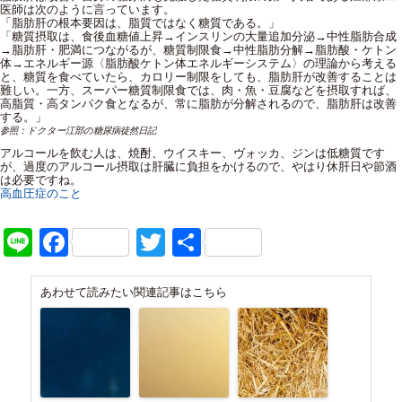
医師は次のように言っています。
「脂肪肝の根本要因は、脂質ではなく糖質である。」
「糖質摂取は、食後血糖値上昇→インスリンの大量追加分泌→中性脂肪合成
→脂肪肝・肥満につながるが、糖質制限食→中性脂肪分解→脂肪酸・ケトン
体→エネルギー源〈脂肪酸ケトン体エネルギーシステム〉の理論から考える
と、糖質を食べていたら、カロリー制限をしても、脂肪肝が改善することは
難しい。一方、スーパー糖質制限食では、肉・魚・豆腐などを摂取すれば、
高脂質・高タンパク食となるが、常に脂肪が分解されるので、脂肪肝は改善
する。」
参照：ドクター江部の糖尿病徒然日記
アルコールを飲む人は、焼酎、ウイスキー、ヴォッカ、ジンは低糖質です
が、過度のアルコール摂取は肝臓に負担をかけるので、やはり休肝日や節酒
は必要ですね。
高血圧症のこと
Line
Facebook
Twitter
共
有
あわせて読みたい関連記事はこちら