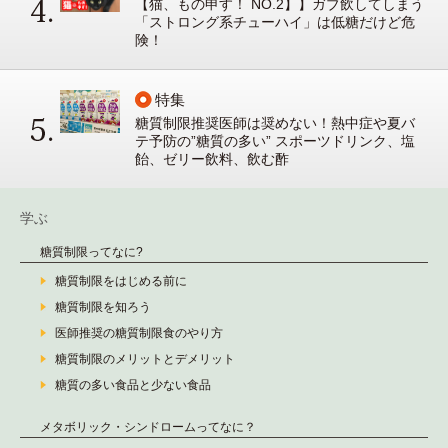
【猫、もの申す！ NO.2】】ガブ飲してしまう
「ストロング系チューハイ」は低糖だけど危
険！
特集
糖質制限推奨医師は奨めない！熱中症や夏バ
テ予防の”糖質の多い” スポーツドリンク、塩
飴、ゼリー飲料、飲む酢
学ぶ
糖質制限ってなに?
糖質制限をはじめる前に
糖質制限を知ろう
医師推奨の糖質制限食のやり方
糖質制限のメリットとデメリット
糖質の多い食品と少ない食品
メタボリック・シンドロームってなに？