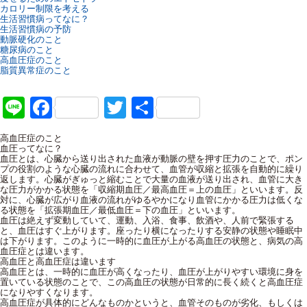
カロリー制限を考える
生活習慣病ってなに？
生活習慣病の予防
動脈硬化のこと
糖尿病のこと
高血圧症のこと
脂質異常症のこと
Line
Facebook
Twitter
共
有
高血圧症のこと
血圧ってなに？
血圧とは、心臓から送り出された血液が動脈の壁を押す圧力のことで、ポン
プの役割のような心臓の流れに合わせて、血管が収縮と拡張を自動的に繰り
返します。心臓がぎゅっと縮むことで大量の血液が送り出され、血管に大き
な圧力がかかる状態を「収縮期血圧／最高血圧＝上の血圧」といいます。反
対に、心臓が広がり血液の流れがゆるやかになり血管にかかる圧力は低くな
る状態を「拡張期血圧／最低血圧＝下の血圧」といいます。
血圧は絶えず変動していて、運動、入浴、食事、飲酒や、人前で緊張する
と、血圧はすぐ上がります。座ったり横になったりする安静の状態や睡眠中
は下がります。このように一時的に血圧が上がる高血圧の状態と、病気の高
血圧症とは違います。
高血圧と高血圧症は違います
高血圧とは、一時的に血圧が高くなったり、血圧が上がりやすい環境に身を
置いている状態のことで、この高血圧の状態が日常的に長く続くと高血圧症
になりやすくなります。
高血圧症が具体的にどんなものかというと、血管そのものが劣化、もしくは