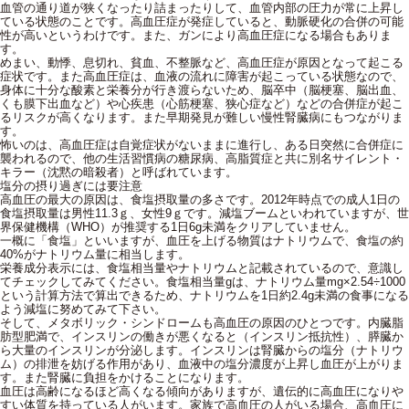
血管の通り道が狭くなったり詰まったりして、血管内部の圧力が常に上昇し
ている状態のことです。高血圧症が発症していると、動脈硬化の合併の可能
性が高いというわけです。また、ガンにより高血圧症になる場合もありま
す。
めまい、動悸、息切れ、貧血、不整脈など、高血圧症が原因となって起こる
症状です。また高血圧症は、血液の流れに障害が起こっている状態なので、
身体に十分な酸素と栄養分が行き渡らないため、脳卒中（脳梗塞、脳出血、
くも膜下出血など）や心疾患（心筋梗塞、狭心症など）などの合併症が起こ
るリスクが高くなります。また早期発見が難しい慢性腎臓病にもつながりま
す。
怖いのは、高血圧症は自覚症状がないままに進行し、ある日突然に合併症に
襲われるので、他の生活習慣病の糖尿病、高脂質症と共に別名サイレント・
キラー（沈黙の暗殺者）と呼ばれています。
塩分の摂り過ぎには要注意
高血圧の最大の原因は、食塩摂取量の多さです。2012年時点での成人1日の
食塩摂取量は男性11.3ｇ、女性9ｇです。減塩ブームといわれていますが、世
界保健機構（WHO）が推奨する1日6g未満をクリアしていません。
一概に「食塩」といいますが、血圧を上げる物質はナトリウムで、食塩の約
40%がナトリウム量に相当します。
栄養成分表示には、食塩相当量やナトリウムと記載されているので、意識し
てチェックしてみてください。食塩相当量gは、ナトリウム量mg×2.54÷1000
という計算方法で算出できるため、ナトリウムを1日約2.4g未満の食事になる
よう減塩に努めてみて下さい。
そして、メタボリック・シンドロームも高血圧の原因のひとつです。内臓脂
肪型肥満で、インスリンの働きが悪くなると（インスリン抵抗性）、膵臓か
ら大量のインスリンが分泌します。インスリンは腎臓からの塩分（ナトリウ
ム）の排泄を妨げる作用があり、血液中の塩分濃度が上昇し血圧が上がりま
す。また腎臓に負担をかけることになります。
血圧は高齢になるほど高くなる傾向がありますが、遺伝的に高血圧になりや
すい体質を持っている人がいます。家族で高血圧の人がいる場合、高血圧に