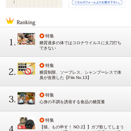
特集
糖質過多の体ではコロナウイルスに太刀打ち
できない
特集
糖質制限、ソープレス、シャンプーレスで体
臭が改善した【File No.13】
特集
心身の不調を誘発する食品の糖質量
特集
【猫、もの申す！ NO.2】】ガブ飲してしまう