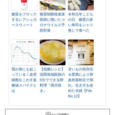
糖質をブロック
糖質制限推進派
令和元年こども
するレアシュガ
医師に聴いたコ
の日、糖質の多
ースウィート
ロナウイルス予
い寿司をシャリ
防対策
無しで食べた
我が身にも起こ
【低糖レシピ】
甘いもの依存症
っている！血管
花岡篤哉医師の
＆肥満により肺
細胞をこわす血
5分でできる卵
血栓塞栓症で倒
糖値スパイクと
料理『満月焼
れ、生き方を改
は
き』
めた夫婦【File
No.12】