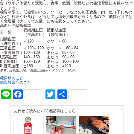
なりやすい体質だと認識し、食事、飲酒、喫煙などの生活習慣にも気をつけ
ましょう。
糖質制限で、低糖質のハム、ソーセージなどの加工食品、肉・魚（干しもの
など）料理や外食は、どうしても塩分摂取量が高くなるので、糖質だけでな
く食塩量（ナトリウム量）にも注意をしてください。
高血圧の診断基準
収縮期血圧
拡張期血圧
分 類
（最高血圧）
（最低血圧）
指摘血圧
＜120
かつ ＜80
（理想血圧）
正常血圧
＜120～129
かつ ＜ 80～84
正常高値血圧
130～139
または 85～89
I度高血圧
140～159
または 90～99
II度高血圧
160～179
または 100～109
III度高血圧
≧180
または ≧110
参考：日本血圧学会「高血圧治療ガイドライン 2014」
糖尿病のこと
脂質異常症のこと
Line
Facebook
Twitter
共
有
あわせて読みたい関連記事はこちら