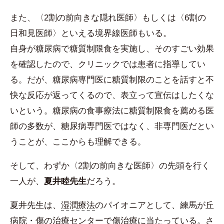
また、〈2割の前向きな隠れ医師〉もしくは〈6割の
日和見医師〉といえる境界線医師もいる。
自身が糖尿病で糖質制限食を実施し、そのすごい効果
を確認したので、クリニックでは患者に指導してい
る。だが、糖尿病専門医に糖質制限のことを話すと不
快な反応が返ってくるので、表立って宣伝はしたくな
いという。糖尿病の食事療法に糖質制限食を薦める医
師の多数が、糖尿病専門医ではなく、非専門医だとい
うことが、ここからも理解できる。
そして、わずか〈2割の前向きな医師〉の先頭を行く
一人が、
夏井睦先生
だろう。
夏井先生は、
湿潤療法
のパイオニアとして、練馬が丘
病院・傷の治療センターで傷治療に当たっている。さ