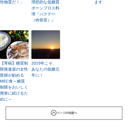
性物質だ！」
理想的な低糖質
ます
ボーンブロス料
理『バクテー
（肉骨茶）』
【寄稿】糖質制
2019年こそ、
限推進派の女性
あなたの低糖元
医師が勧める
年に！
MEC食～糖質
制限をおいしく
簡単に続けるた
めに～