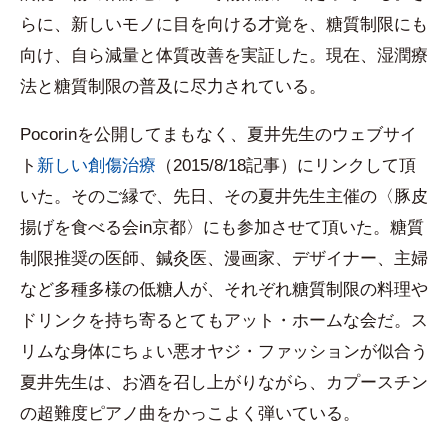
らに、新しいモノに目を向ける才覚を、糖質制限にも
向け、自ら減量と体質改善を実証した。現在、湿潤療
法と糖質制限の普及に尽力されている。
Pocorinを公開してまもなく、夏井先生のウェブサイ
ト
新しい創傷治療
（2015/8/18記事）にリンクして頂
いた。そのご縁で、先日、その夏井先生主催の〈豚皮
揚げを食べる会in京都〉にも参加させて頂いた。糖質
制限推奨の医師、鍼灸医、漫画家、デザイナー、主婦
など多種多様の低糖人が、それぞれ糖質制限の料理や
ドリンクを持ち寄るとてもアット・ホームな会だ。ス
リムな身体にちょい悪オヤジ・ファッションが似合う
夏井先生は、お酒を召し上がりながら、カプースチン
の超難度ピアノ曲をかっこよく弾いている。