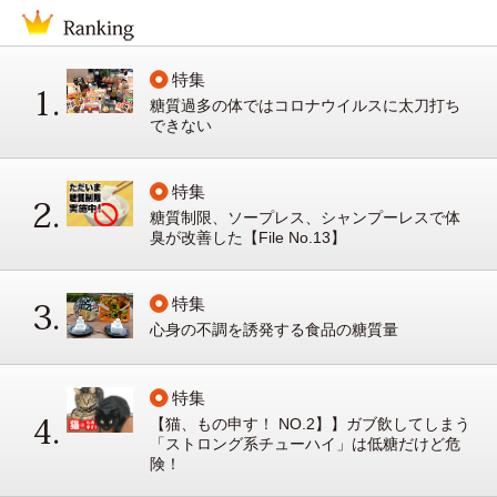
特集
糖質過多の体ではコロナウイルスに太刀打ち
できない
特集
糖質制限、ソープレス、シャンプーレスで体
臭が改善した【File No.13】
特集
心身の不調を誘発する食品の糖質量
特集
【猫、もの申す！ NO.2】】ガブ飲してしまう
「ストロング系チューハイ」は低糖だけど危
険！