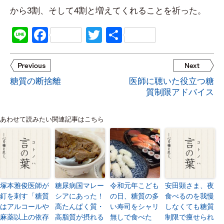
から3割、そして4割と増えてくれることを祈った。
Line
Facebook
Twitter
共
有
糖質の断捨離
医師に聴いた役立つ糖
質制限アドバイス
あわせて読みたい関連記事はこちら
塚本雅俊医師が
糖尿病国マレー
令和元年こども
安田顕さま、夜
釘を刺す「糖質
シアにあった！
の日、糖質の多
食べるのを我慢
はアルコールや
高たんぱく質・
い寿司をシャリ
しなくても糖質
麻薬以上の依存
高脂質が摂れる
無しで食べた
制限で痩せられ