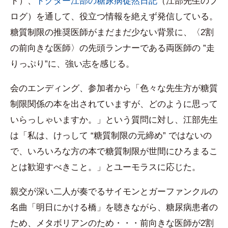
ト）、
ドクター江部の糖尿病徒然日記
（江部先生のブ
ログ）を通して、役立つ情報を絶えず発信している。
糖質制限の推奨医師がまだまだ少ない背景に、〈2割
の前向きな医師〉の先頭ランナーである両医師の ”走
りっぷり”に、強い志を感じる。
会のエンディング、参加者から「色々な先生方が糖質
制限関係の本を出されていますが、どのように思って
いらっしゃいますか。」という質問に対し、江部先生
は「私は、けっして “糖質制限の元締め” ではないの
で、いろいろな方の本で糖質制限が世間にひろまるこ
とは歓迎すべきこと。」とユーモラスに応じた。
親交が深い二人が奏でるサイモンとガーファンクルの
名曲「明日にかける橋」を聴きながら、糖尿病患者の
ため、メタボリアンのため・・・前向きな医師が2割