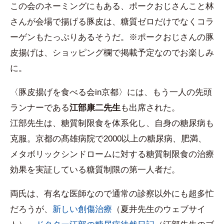
この会のネーミングにもある、ポークおじさんこと林
さんが会場で揚げる豚皮は、糖質ゼロだけでなくコラ
ーゲンもたっぷりあるそうだ。※ポークおじさんの豚
皮揚げは、ショッピング欄で掲載予定なのでお楽しみ
に。
〈豚皮揚げを食べる会in京都〉には、もう一人の先頭
ランナーである
江部康二先生
も出席された。
江部先生は、糖質制限食を体系化し、自身の糖尿病も
克服。京都の髙雄病院で2000以上の糖尿病、肥満、
メタボリックシンドロームに対する糖質制限食の治療
効果を実証している糖質制限の第一人者だ。
両氏は、有名な医師なので通常の診察以外にも超多忙
だろうが、
新しい創傷治療
（夏井先生のウェブサイ