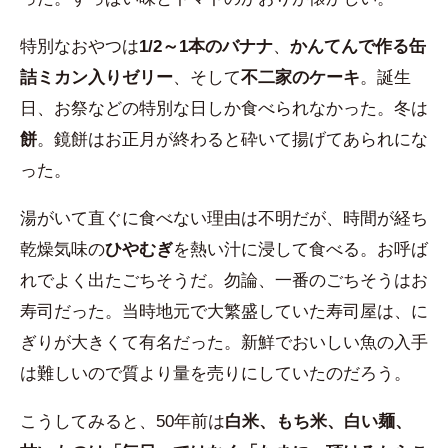
特別なおやつは
1/2～1本のバナナ
、
かんてんで作る缶
詰ミカン入りゼリー
、そして
不二家のケーキ
。誕生
日、お祭などの特別な日しか食べられなかった。冬は
餅
。鏡餅はお正月が終わると砕いて揚げてあられにな
った。
湯がいて直ぐに食べない理由は不明だが、時間が経ち
乾燥気味の
ひやむぎ
を熱い汁に浸して食べる。お呼ば
れでよく出たごちそうだ。勿論、一番のごちそうはお
寿司だった。当時地元で大繁盛していた寿司屋は、に
ぎりが大きくて有名だった。新鮮でおいしい魚の入手
は難しいので質より量を売りにしていたのだろう。
こうしてみると、50年前は
白米、もち米、白い麺、