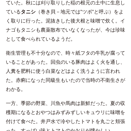
ていた。秋には刈り取りした稲の根元の土中に生息し
ている
タニシ
（巻き貝－地元では”ツボ”と呼ぶ）をよ
く取りに行った。泥抜きした後大根と味噌で炊く。イ
ナゴもタニシも農薬散布でいなくなったが、今は珍味
として食べられているようだ。
衛生管理も不十分なので、時々紙フタの牛乳が腐って
いることがあった。回虫のいる豚肉はよく火を通し、
人糞を肥料に使う白菜などはよく洗うように言われ
た。赤痢になった同級生もいたので当時の不衛生さが
わかる。
一方、季節の野菜、川魚や馬肉は新鮮だった。夏の収
穫期になるとおやつはみずみずしいキュウリに味噌を
付けて食べた。井戸水で冷やしたトマトを丸ごと頬張
った。すっぱい味とトマトのかおりが懐かしい。