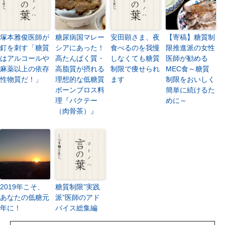
塚本雅俊医師が
糖尿病国マレー
安田顕さま、夜
【寄稿】糖質制
釘を刺す「糖質
シアにあった！
食べるのを我慢
限推進派の女性
はアルコールや
高たんぱく質・
しなくても糖質
医師が勧める
麻薬以上の依存
高脂質が摂れる
制限で痩せられ
MEC食～糖質
性物質だ！」
理想的な低糖質
ます
制限をおいしく
ボーンブロス料
簡単に続けるた
理『バクテー
めに～
（肉骨茶）』
2019年こそ、
糖質制限”実践
あなたの低糖元
派”医師のアド
年に！
バイス総集編