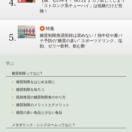
【猫、もの申す！ NO.2】】ガブ飲してしまう
「ストロング系チューハイ」は低糖だけど危
険！
特集
糖質制限推奨医師は奨めない！熱中症や夏バ
テ予防の”糖質の多い” スポーツドリンク、塩
飴、ゼリー飲料、飲む酢
学ぶ
糖質制限ってなに?
糖質制限をはじめる前に
糖質制限を知ろう
医師推奨の糖質制限食のやり方
糖質制限のメリットとデメリット
糖質の多い食品と少ない食品
メタボリック・シンドロームってなに？