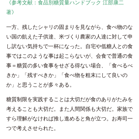
《参考文献：食品別糖質量ハンドブック 江部康二
著》
一方、残したシャリの固まりを見ながら、食べ物のな
い国の飢えた子供達、米づくり農家の人達に対して申
し訳ない気持ちで一杯になった。自宅や低糖人との食
事ではこのような事は起こらないが、会食で普通の食
事＝糖質の多い食事をせざる得ない場合、「食べるべ
きか」「残すべきか」「食べ物を粗末にして良いの
か」と思うことが多々ある。
糖質制限を実践することは大切だが食のありがたみを
考えることも大切だ。また人間関係も大切だ。家族で
すら理解がなければ推し進めると角が立つ。お寿司一
つで考えさせられた。