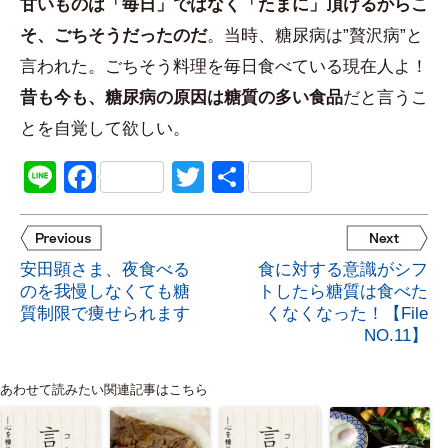
甘いものは「毎日」ではなく「たまに」頂けるからこ
そ、ごちそうだったのだ
。当時、糖尿病は”贅沢病”と
言われた。ごちそう料理を毎日食べている現在人よ！
昔も今も、糖尿病の原因は糖質の多い食品
だと言うこ
とを自覚して欲しい。
Line
Facebook
Twitter
共
有
安田顕さま、夜食べる
食に対する意識がシフ
のを我慢しなくても糖
トしたら糖質は食べた
質制限で痩せられます
くなくなった！【File
NO.11】
あわせて読みたい関連記事はこちら