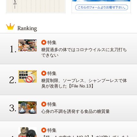
特集
糖質過多の体ではコロナウイルスに太刀打ち
できない
特集
糖質制限、ソープレス、シャンプーレスで体
臭が改善した【File No.13】
特集
心身の不調を誘発する食品の糖質量
特集