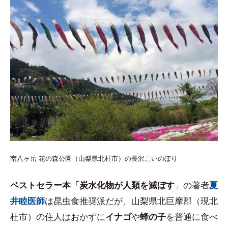
南八ヶ岳 花の森公園（山梨県北杜市）の長沢こいのぼり
ベストセラー本「炭水化物が人類を滅ぼす
」の著者
夏
井睦医師
は昆虫食推奨派だが、山梨県北巨摩郡（現北
杜市）の住人はおかずに
イナゴ
や
蜂の子
を普通に食べ