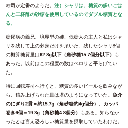
寿司が定番のようだ。
注）シャリは、糖質の多いごは
んと二杯酢の砂糖を使用しているのでダブル糖質とな
る
。
糖尿病の義兄、境界型の姉、低糖人の主人と私はシャ
リを残して上の刺身だけを頂いた。残したシャリ8個
の概算糖質量は
62.8g以下（角砂糖15.7個分以下）
も
あった。以前はこの程度の数はペロリと平らげてい
た。
特に回転寿司へ行くと、糖質の多いビールを飲みなが
ら、積み上げられた皿は塔のようになっていた。
魚介
のにぎり2貫＝約15.7g（角砂糖約4g個分）
、
カッパ
巻き6個＝19.3g（角砂糖4.8個分）
もある。知らなか
ったとは言え恐ろしい糖質量を摂取していたわけだ。