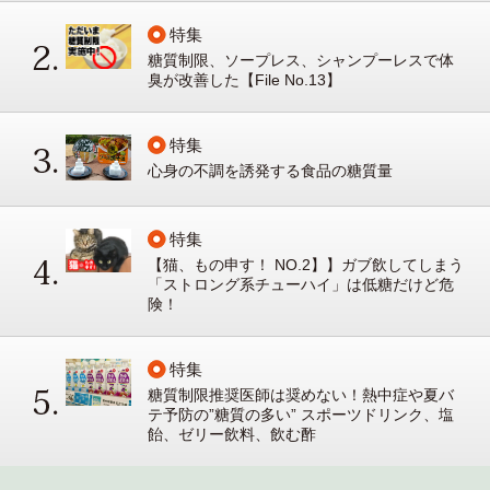
特集
糖質制限、ソープレス、シャンプーレスで体
臭が改善した【File No.13】
特集
心身の不調を誘発する食品の糖質量
特集
【猫、もの申す！ NO.2】】ガブ飲してしまう
「ストロング系チューハイ」は低糖だけど危
険！
特集
糖質制限推奨医師は奨めない！熱中症や夏バ
テ予防の”糖質の多い” スポーツドリンク、塩
飴、ゼリー飲料、飲む酢