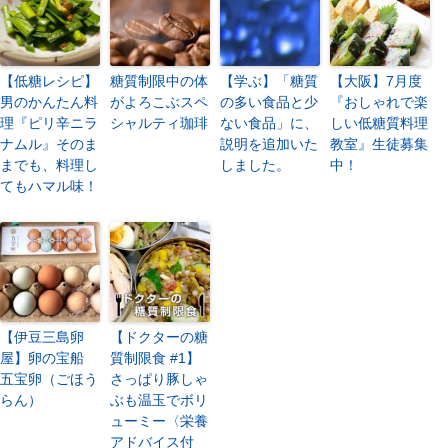
【低糖レシピ】
糖質制限中の体
【学ぶ】「糖質
【大阪】7月度
男のかんたん料
がよろこぶスペ
の多い食品と少
『おしゃれで楽
理『ピリ辛ニラ
シャルティ珈琲
ない食品」に、
しい低糖質料理
ナムル』そのま
説明を追加いた
教室』生徒募集
までも、料理し
しました。
中！
てもハマル味！
【伊豆三島卵
【ドクターの糖
屋】卵の宝船
質制限食 #1】
五宝卵（ごほう
さっぱり豚しゃ
らん）
ぶも温玉でボリ
ューミー〈栄養
アドバイス付