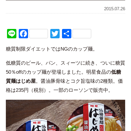
2015.07.26
Line
Facebook
Twitter
共
有
糖質制限ダイエットではNGのカップ麺。
低糖質のビール、パン、スィーツに続き、ついに糖質
50％offのカップ麺が登場しました。明星食品の
低糖
質麺はじめ屋
。醤油豚骨味とコク旨塩味の2種類。価
格は235円（税別）。一部のローソンで販売中。