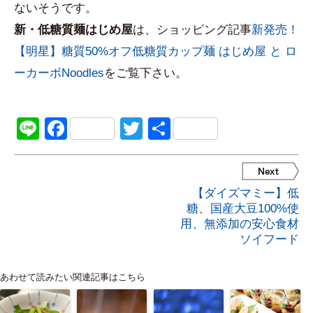
ないそうです。
新・低糖質麺はじめ屋
は、ショッピング記事
新発売！
【明星】糖質50%オフ低糖質カップ麺 はじめ屋 と ロ
ーカーボNoodles
をご覧下さい。
Line
Facebook
Twitter
共
有
【ダイズマミー】低
糖、国産大豆100%使
用、無添加の安心食材
ソイフード
あわせて読みたい関連記事はこちら