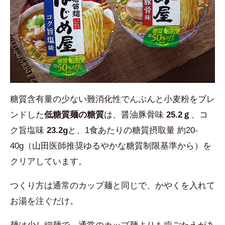
糖質含有量の少ない難消化性でんぷんと小麦粉をブレ
ンドした
低糖質麺の糖質
は、醤油豚骨味
25.2ｇ
、コ
ク旨塩味
23.2g
と、1食あたりの糖質摂取量 約20-
40g（山田医師推奨ゆるやかな糖質制限基準から）を
クリアしています。
つくり方は通常のカップ麺と同じで、かやくを入れて
お湯を注ぐだけ。