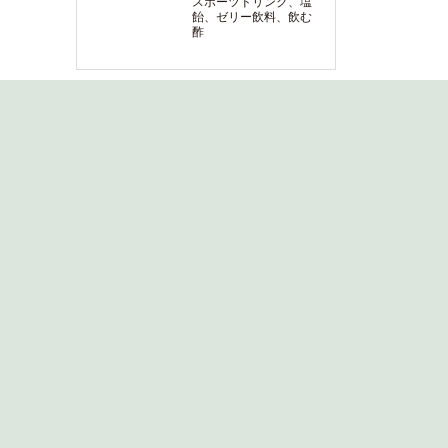
スポーツドリンク、塩
飴、ゼリー飲料、飲む
酢