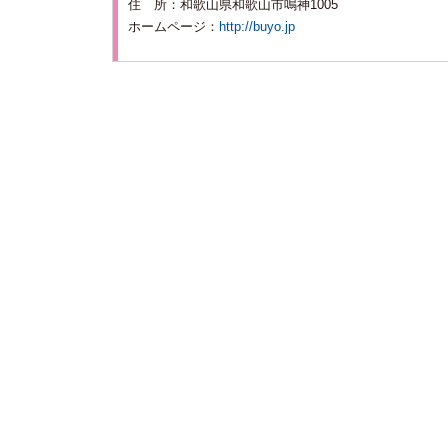
住 所：
和歌山県和歌山市鳴神1005
ホームページ：
http://buyo.jp