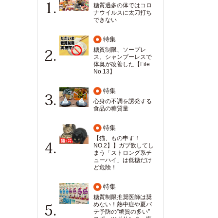
糖質過多の体ではコロ
ナウイルスに太刀打ち
できない
特集
糖質制限、ソープレ
ス、シャンプーレスで
体臭が改善した【File
No.13】
特集
心身の不調を誘発する
食品の糖質量
特集
【猫、もの申す！
NO.2】】ガブ飲してし
まう「ストロング系チ
ューハイ」は低糖だけ
ど危険！
特集
糖質制限推奨医師は奨
めない！熱中症や夏バ
テ予防の”糖質の多い”