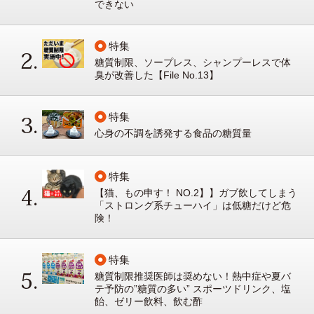
できない
特集
糖質制限、ソープレス、シャンプーレスで体
臭が改善した【File No.13】
特集
心身の不調を誘発する食品の糖質量
特集
【猫、もの申す！ NO.2】】ガブ飲してしまう
「ストロング系チューハイ」は低糖だけど危
険！
特集
糖質制限推奨医師は奨めない！熱中症や夏バ
テ予防の”糖質の多い” スポーツドリンク、塩
飴、ゼリー飲料、飲む酢