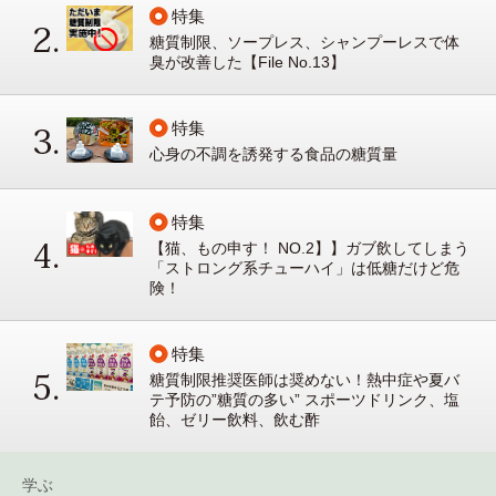
特集
糖質制限、ソープレス、シャンプーレスで体
臭が改善した【File No.13】
特集
心身の不調を誘発する食品の糖質量
特集
【猫、もの申す！ NO.2】】ガブ飲してしまう
「ストロング系チューハイ」は低糖だけど危
険！
特集
糖質制限推奨医師は奨めない！熱中症や夏バ
テ予防の”糖質の多い” スポーツドリンク、塩
飴、ゼリー飲料、飲む酢
学ぶ