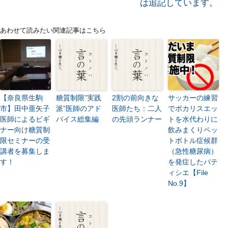
は追記しています。
あわせて読みたい関連記事はこちら
【奈良県生駒
糖質制限”実践
2割の前向きな
サッカーの練習
市】田中亜矢子
派”医師のアド
医師たち：二人
でポカリスエッ
医師によるビギ
バイス総集編
の先頭ランナー
トを水代わりに
ナー向け糖質制
飲みまくりペッ
限セミナーの受
トボトル症候群
講者を募集しま
（急性糖尿病）
す！
を発症したパテ
ィシエ【File
No.9】