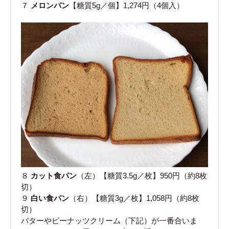
７
メロンパン
【糖質5g／個】1,274円（4個入）
８
カット食パン
（左）【糖質3.5g／枚】950円（約8枚
切）
９
白い食パン
（右）【糖質3g／枚】1,058円（約8枚
切）
バターやピーナッツクリーム（下記）が一番合いま