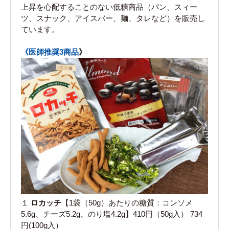
上昇を心配することのない低糖商品（パン、スィー
ツ、スナック、アイスバー、麺、タレなど）を販売し
ています。
《医師推奨3商品
》
１
ロカッチ
【1袋（50g）あたりの糖質：コンソメ
5.6g、チーズ5.2g、のり塩4.2g】410円（50g入） 734
円(100g入）