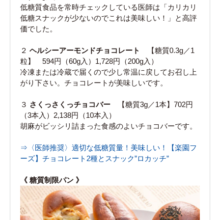
低糖質食品を常時チェックしている医師は「カリカリ
低糖スナックが少ないのでこれは美味しい！」と高評
価でした。
２
ヘルシーアーモンドチョコレート
【糖質0.3g／1
粒】 594円（60g入）1,728円（200g入）
冷凍または冷蔵で届くので少し常温に戻してお召し上
がり下さい。チョコレートが美味しいです。
３
さくっさくっチョコバー
【糖質3g／1本】702円
（3本入）2,138円（10本入）
胡麻がビッシリ詰まった食感のよいチョコバーです。
⇒〈医師推奨〉適切な低糖質量！美味しい！【楽園フ
ーズ】チョコレート2種とスナック”ロカッチ”
《 糖質制限パン 》