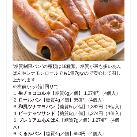
”糖質制限パン”の種類は18種類。糖質が最も多いあん
ぱんやシナモンロールでも1個7gなので安心して召し
上がれます。
※左前から時計回りで
１
生チョココルネ
【糖質6g／個】 1,274円（4個入）
２
ロールパン
【糖質4g／個】950円（4個入）
３
和風ツナマヨパン
【糖質6g／個】1,382円（4個入）
４
ピーナッツサンド
【糖質6g／個】1,274円（4個入）
５
プレミアムあんぱん
【糖質7g／個】1,274円（4個
入）
６
くるみパン
【糖質4g／個】950円（4個入）