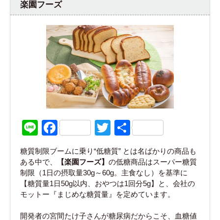
楽園フーズ
Line
Facebook
Twitter
共
有
糖質制限ブームに乗り“低糖質” とは名ばかりの商品も
ある中で、
【楽園フーズ】
の低糖商品はスーパー糖質
制限（1日の摂取量30g～60g。主食なし）を基準に
【糖質量1日50g以内、おやつは1回分5g】と、会社の
モットー『まじめな糖質量』を定めています。
開発者の宮間たけ子さんが糖尿病だからこそ、血糖値