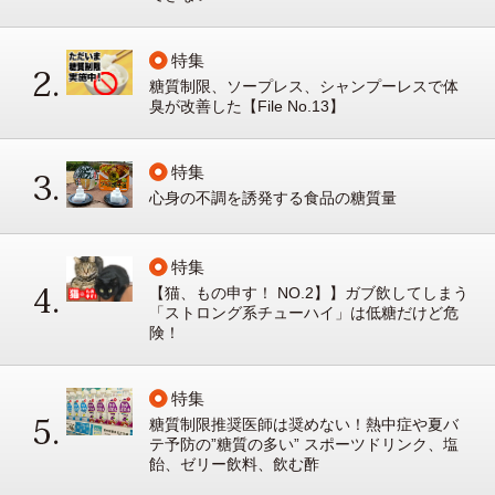
特集
糖質制限、ソープレス、シャンプーレスで体
臭が改善した【File No.13】
特集
心身の不調を誘発する食品の糖質量
特集
【猫、もの申す！ NO.2】】ガブ飲してしまう
「ストロング系チューハイ」は低糖だけど危
険！
特集
糖質制限推奨医師は奨めない！熱中症や夏バ
テ予防の”糖質の多い” スポーツドリンク、塩
飴、ゼリー飲料、飲む酢