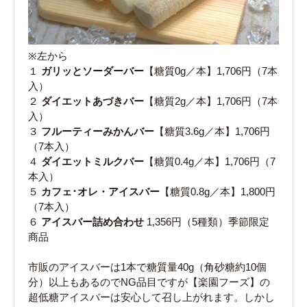
※左から
１
ガリッとソーダーバー
【糖質0g／本】1,706円（7本
入）
２
ダイエットあづきバー
【糖質2g／本】1,706円（7本
入）
３
フルーティーみかんバー
【糖質3.6g／本】1,706円
（7本入）
４
ダイエットミルクバー
【糖質0.4g／本】1,706円（7
本入）
５
カフェ･オレ・アイスバー
【糖質0.8g／本】1,800円
（7本入）
６
アイスバー詰め合わせ
1,356円（5種類）季節限定
商品
市販のアイスバーは1本で糖質量40g（角砂糖約10個
分）以上もあるのでNG品目ですが【楽園フーズ】の
超低糖アイスバーは安心して召し上がれます。しかし