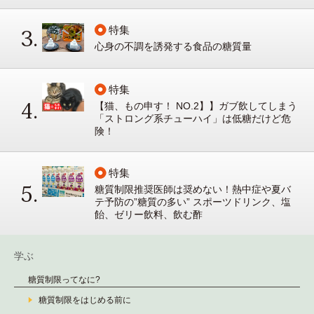
特集
心身の不調を誘発する食品の糖質量
特集
【猫、もの申す！ NO.2】】ガブ飲してしまう
「ストロング系チューハイ」は低糖だけど危
険！
特集
糖質制限推奨医師は奨めない！熱中症や夏バ
テ予防の”糖質の多い” スポーツドリンク、塩
飴、ゼリー飲料、飲む酢
学ぶ
糖質制限ってなに?
糖質制限をはじめる前に