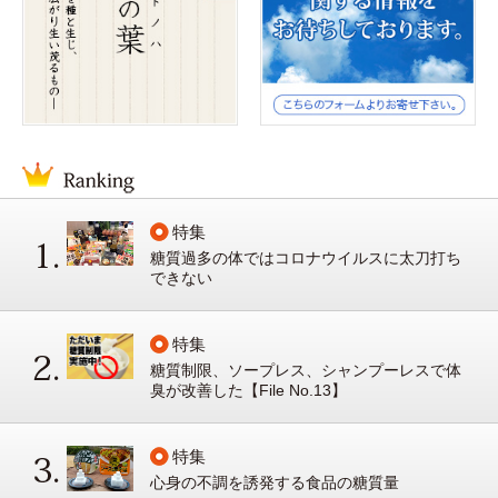
特集
糖質過多の体ではコロナウイルスに太刀打ち
できない
特集
糖質制限、ソープレス、シャンプーレスで体
臭が改善した【File No.13】
特集
心身の不調を誘発する食品の糖質量