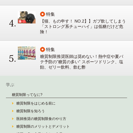
特集
【猫、もの申す！ NO.2】】ガブ飲してしまう
「ストロング系チューハイ」は低糖だけど危
険！
特集
糖質制限推奨医師は奨めない！熱中症や夏バ
テ予防の”糖質の多い” スポーツドリンク、塩
飴、ゼリー飲料、飲む酢
学ぶ
糖質制限ってなに?
糖質制限をはじめる前に
糖質制限を知ろう
医師推奨の糖質制限食のやり方
糖質制限のメリットとデメリット