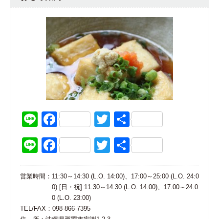
Line
Facebook
Twitter
共
有
Line
Facebook
Twitter
共
有
営業時間：
11:30～14:30 (L.O. 14:00)、17:00～25:00 (L.O. 24:0
0) [日・祝] 11:30～14:30 (L.O. 14:00)、17:00～24:0
0 (L.O. 23:00)
TEL/FAX：
098-866-7395