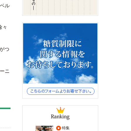
ンベル
徐々
がつ
ーニ
特集