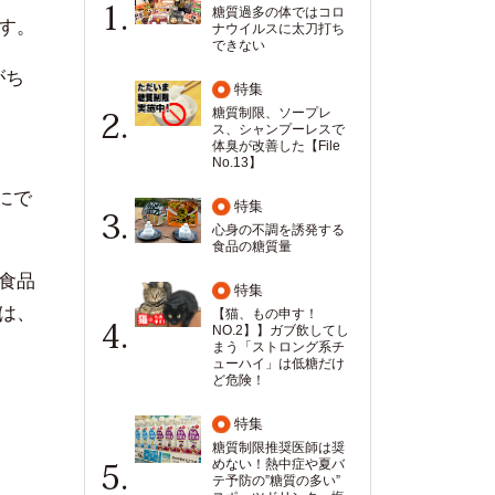
糖質過多の体ではコロ
す。
ナウイルスに太刀打ち
できない
がち
特集
糖質制限、ソープレ
ス、シャンプーレスで
体臭が改善した【File
No.13】
にで
特集
心身の不調を誘発する
食品の糖質量
食品
特集
は、
【猫、もの申す！
NO.2】】ガブ飲してし
まう「ストロング系チ
ューハイ」は低糖だけ
ど危険！
特集
糖質制限推奨医師は奨
めない！熱中症や夏バ
テ予防の”糖質の多い”