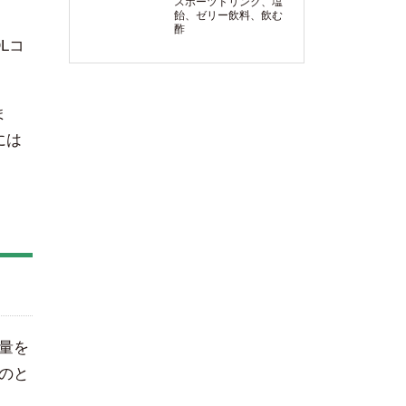
スポーツドリンク、塩
飴、ゼリー飲料、飲む
酢
Lコ
ま
には
量を
のと