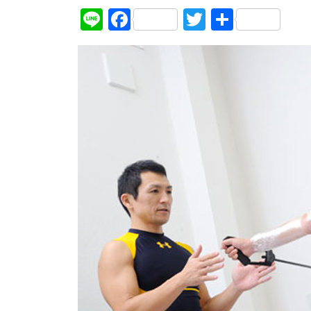
Line
Facebook
Twitter
共
有