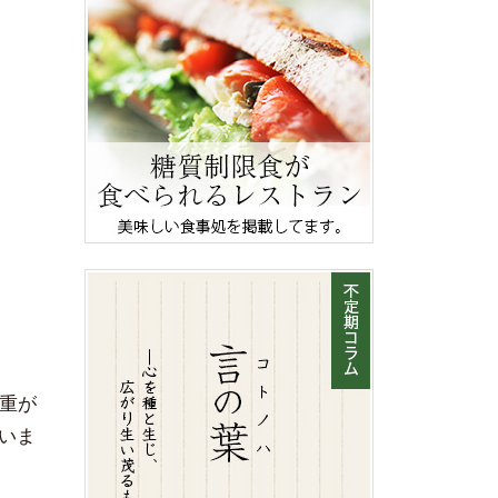
体重が
いま