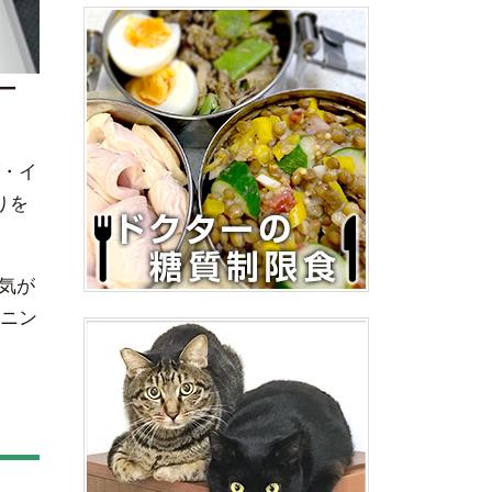
ー
・イ
りを
気が
ーニン