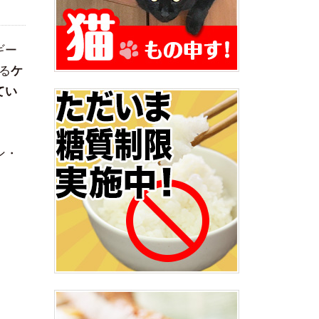
ギー
る
ケ
てい
ン・