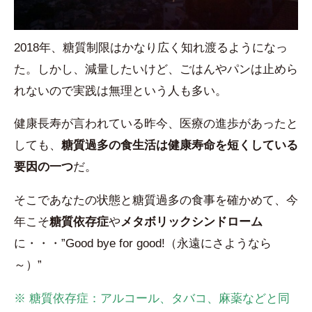
2018年、糖質制限はかなり広く知れ渡るようになっ
た。しかし、減量したいけど、ごはんやパンは止めら
れないので実践は無理という人も多い。
健康長寿が言われている昨今、医療の進歩があったと
しても、
糖質過多の食生活は健康寿命を短くしている
要因の一つ
だ。
そこであなたの状態と糖質過多の食事を確かめて、今
年こそ
糖質依存症
や
メタボリックシンドローム
に・・・”Good bye for good!（永遠にさようなら
～）”
※ 糖質依存症：アルコール、タバコ、麻薬などと同