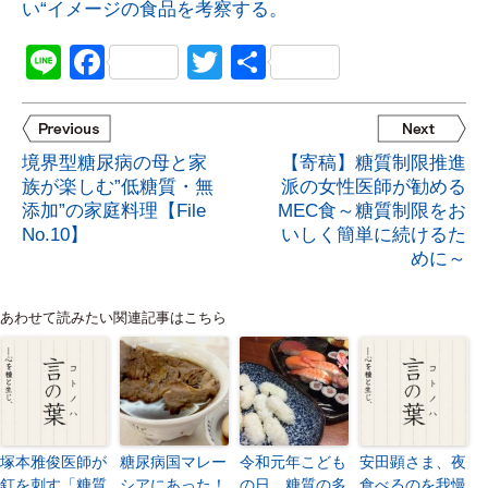
い“イメージの食品を考察する。
Line
Facebook
Twitter
共
有
境界型糖尿病の母と家
【寄稿】糖質制限推進
族が楽しむ”低糖質・無
派の女性医師が勧める
添加”の家庭料理【File
MEC食～糖質制限をお
No.10】
いしく簡単に続けるた
めに～
あわせて読みたい関連記事はこちら
塚本雅俊医師が
糖尿病国マレー
令和元年こども
安田顕さま、夜
釘を刺す「糖質
シアにあった！
の日、糖質の多
食べるのを我慢