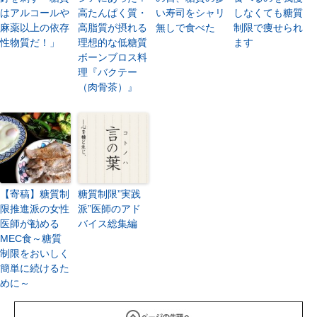
はアルコールや
高たんぱく質・
い寿司をシャリ
しなくても糖質
麻薬以上の依存
高脂質が摂れる
無しで食べた
制限で痩せられ
性物質だ！」
理想的な低糖質
ます
ボーンブロス料
理『バクテー
（肉骨茶）』
【寄稿】糖質制
糖質制限”実践
限推進派の女性
派”医師のアド
医師が勧める
バイス総集編
MEC食～糖質
制限をおいしく
簡単に続けるた
めに～