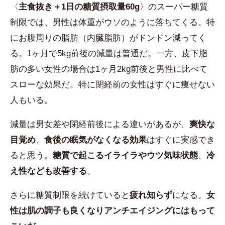
〈
主食抜き＋1日の糖質摂取量60g
〉のスーパー糖質
制限では、男性は体重がウソのように落ちてくる。特
にお腹周りの脂肪（内臓脂肪）がドンドン減ってく
る。1ヶ月で5kg前後の減量は普通だ。一方、皮下脂
肪の多い女性の場合は1ヶ月2kg前後と男性に比べて
スローな効果だ。特に閉経前の女性はすぐに痩せない
人もいる。
減量は男女差や閉経前後による違いがあるが、
爽快な
目覚め
、
食後の眠気がなくなる効果
はすぐに実感でき
ると思う。
糖質で起こるイライラやウツ気味状態
、
冷
え性なども改善する
。
さらに糖質制限を続けていると
疲れ知らず
になる。
女
性は肌の調子も良くなりアンチエイジングにはもって