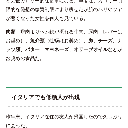
どの低カロリー的な食事になる。筆者は、カロリー制
限的な発想の糖質制限により痩せたが肌のハリやツヤ
が悪くなった女性を何人も見ている。
肉類
（鶏肉よりヘム鉄が摂れる牛肉、豚肉、レバーは
お奨め）、
魚介類
（牡蠣はお奨め）、
卵
、
チーズ
、
ナ
ッツ類
、
バター
、
マヨネーズ
、
オリーブオイル
などが
お奨めの食品だ。
イタリアでも低糖人が出現
昨年末、イタリア在住の友人が帰国したので久しぶり
に会った。