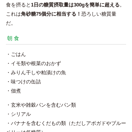
食を摂ると
1日の糖質摂取量は300gを簡単に超える
。
これは
角砂糖75個分に相当する！
恐ろしい糖質量
だ。
朝 食
・ごはん
・イモ類や根菜のおかず
・みりん干しや粕漬けの魚
・味つけの缶詰
・佃煮
・玄米や雑穀パンを含むパン類
・シリアル
・バナナを含むくだもの類（ただしアボガドやブルー