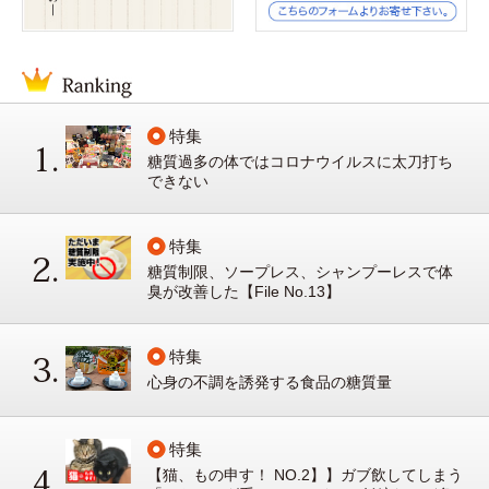
特集
糖質過多の体ではコロナウイルスに太刀打ち
できない
特集
糖質制限、ソープレス、シャンプーレスで体
臭が改善した【File No.13】
特集
心身の不調を誘発する食品の糖質量
特集
【猫、もの申す！ NO.2】】ガブ飲してしまう