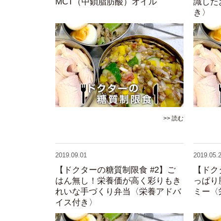
MCT（中鎖脂肪酸）オイル
識した
き〉
>> 読む
2019.09.01
2019.05.
【ドクターの糖質制限食 #2】ご
【ドク
はん無し！栄養価が高く彩りもき
っぱり
れいな手づくり弁当〈栄養アドバ
ミー〈
イス付き〉