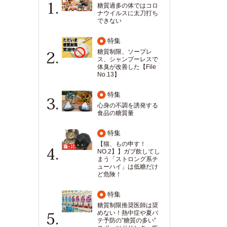
糖質過多の体ではコロ
ナウイルスに太刀打ち
できない
特集
糖質制限、ソープレ
ス、シャンプーレスで
体臭が改善した【File
No.13】
特集
心身の不調を誘発する
食品の糖質量
特集
【猫、もの申す！
NO.2】】ガブ飲してし
まう「ストロング系チ
ューハイ」は低糖だけ
ど危険！
特集
糖質制限推奨医師は奨
めない！熱中症や夏バ
テ予防の”糖質の多い”