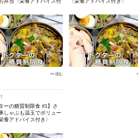
お弁当〈栄養アドバイス付
〈栄養アドバイス付き〉
>> 読む
27
ターの糖質制限食 #1】さ
豚しゃぶも温玉でボリュー
栄養アドバイス付き〉