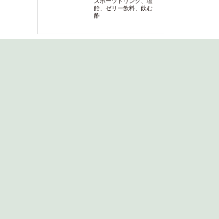
スポーツドリンク、塩
飴、ゼリー飲料、飲む
酢