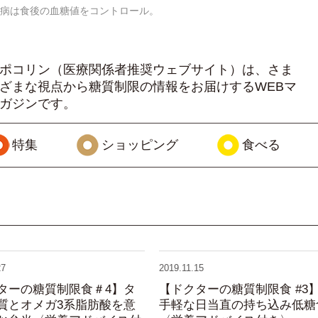
病は食後の血糖値をコントロール。
ポコリン（医療関係者推奨ウェブサイト）は、さま
ざまな視点から糖質制限の情報をお届けするWEBマ
ガジンです。
特集
ショッピング
食べる
27
2019.11.15
ターの糖質制限食＃4】タ
【ドクターの糖質制限食 #3
質とオメガ3系脂肪酸を意
手軽な日当直の持ち込み低糖