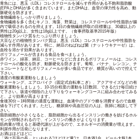
青魚には、悪玉（LDL）コレステロールを減らす作用がある不飽和脂肪酸
(EPAとDHA)が多く含まれています。またDHAは、血管の弾力性を高め、動
脈硬化を防ぎます。
食物繊維をしっかり摂りましょう。
食物繊維を多く含むキノコ、海藻、野菜は、コレステロールや中性脂肪が腸
内で吸収されるのを抑えます。1日の食物繊維摂取の目標量は、30歳以上の
男性は20g以上、女性は18g以上です。（食事摂取基準2015年版）
植物性タンパク質をたっぷり摂りましょう。
大豆などの植物性タンパク質は、悪玉（LDL）コレステロールや中性脂肪を
減らす作用があります。特に、納豆のねばねば菌（ナットウキナーゼ）は、
血栓を溶かす効果があります。
ポリフェノールが含まれる食品を食べましょう。
赤ワイン、緑茶、納豆、コーヒーなどに含まれるポリフェノールは、コレス
テロールの酸化を防ぎ、動脈硬化を防ぎます。葡萄、バナナ、レンコン、チ
ョコレートなどもポリフェノールが多い食品ですが、糖質が高いので控えて
下さい。
適度の有酸素運動をしましょう
ウォーキング、エアロバイク（固定式自転車こぎ）、アクアサイズなどの有
酸素運動をしましょう。10-15分程度の運動を1日数回、できるだけ毎日続け
て下さい。坂道や階段の上り下りをウォーキングコースに組み合わせてみる
と、より効果が高まります。
食後30分～1時間後の適度な運動は、血液中のブドウ糖を消費するので血糖
値を下げてくれます。ただし、糖尿病や高血圧症の人は、医師に相談して下
さい。
脂肪細胞が小さくなると、脂肪細胞から出るインスリンの働きを妨げるホル
モンが抑制されるので、インスリンの働きがよくなります。
筋肉量が増えると基礎代謝が上がるので、エネルギーの消費量が増えます。
利尿作用が活発になります。
お酒はほどほどに
「酒は百薬の長」といわれる”ほどほど量”は、日本酒1合、ビール大瓶1本、