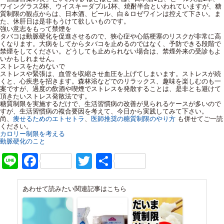
ワイングラス2杯、ウイスキーダブル1杯、焼酎半合といわれていますが、糖
質制限の観点からは、日本酒、ビール、白＆ロゼワインは控えて下さい。ま
た、休肝日は是非もうけて欲しいものです。
強い意志をもって禁煙を
タバコは動脈硬化を促進させるので、狭心症や心筋梗塞のリスクが非常に高
くなります。大病をしてからタバコを止めるのではなく、予防できる段階で
禁煙をしてください。どうしても止められない場合は、禁煙外来の受診もよ
いかもしれません。
ストレスをためないで
ストレスや緊張は、血管を収縮させ血圧を上げてしまいます。ストレスが続
くと、心疾患を招きます。森林浴などでのリラックス、趣味を楽しむのも一
案ですが、過度の飲酒や喫煙でストレスを発散することは、是非とも避けて
頂きたいストレス発散法です。
糖質制限を実施するだけで、生活習慣病の改善が見られるケースが多いので
すが、生活習慣病の複合要因を考えて、今日から実践してみて下さい。
尚、
痩せるためのエトセトラ
、
医師推奨の糖質制限のやり方
も併せてご一読
ください。
カロリー制限を考える
動脈硬化のこと
Line
Facebook
Twitter
共
有
あわせて読みたい関連記事はこちら