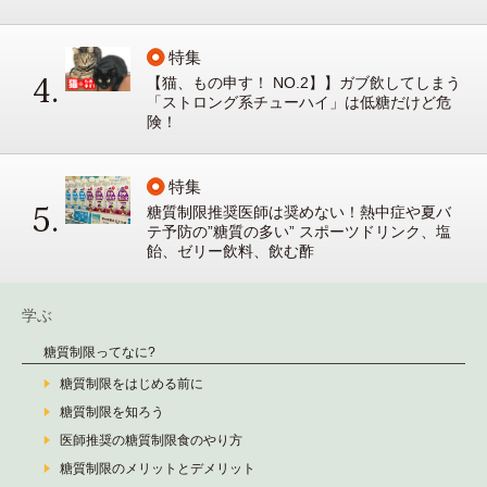
特集
【猫、もの申す！ NO.2】】ガブ飲してしまう
「ストロング系チューハイ」は低糖だけど危
険！
特集
糖質制限推奨医師は奨めない！熱中症や夏バ
テ予防の”糖質の多い” スポーツドリンク、塩
飴、ゼリー飲料、飲む酢
学ぶ
糖質制限ってなに?
糖質制限をはじめる前に
糖質制限を知ろう
医師推奨の糖質制限食のやり方
糖質制限のメリットとデメリット