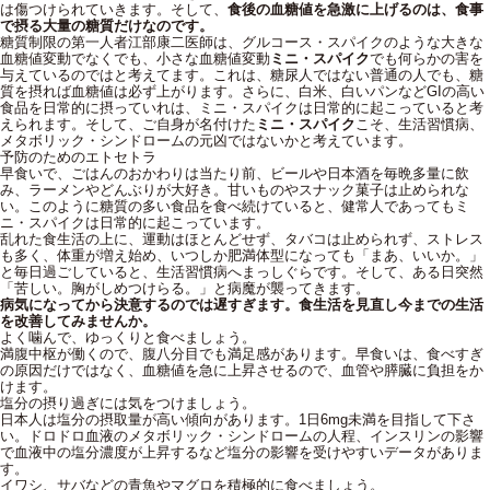
は傷つけられていきます。そして、
食後の血糖値を急激に上げるのは、食事
で摂る大量の糖質だけなのです。
糖質制限の第一人者江部康二医師は、グルコース・スパイクのような大きな
血糖値変動でなくでも、小さな血糖値変動
ミニ・スパイク
でも何らかの害を
与えているのではと考えてます。これは、糖尿人ではない普通の人でも、糖
質を摂れば血糖値は必ず上がります。さらに、白米、白いパンなどGIの高い
食品を日常的に摂っていれは、ミニ・スパイクは日常的に起こっていると考
えられます。そして、ご自身が名付けた
ミニ・スパイク
こそ、生活習慣病、
メタボリック・シンドロームの元凶ではないかと考えています。
予防のためのエトセトラ
早食いで、ごはんのおかわりは当たり前、ビールや日本酒を毎晩多量に飲
み、ラーメンやどんぶりが大好き。甘いものやスナック菓子は止められな
い。このように糖質の多い食品を食べ続けていると、健常人であってもミ
ニ・スパイクは日常的に起こっています。
乱れた食生活の上に、運動はほとんどせず、タバコは止められず、ストレス
も多く、体重が増え始め、いつしか肥満体型になっても「まあ、いいか。」
と毎日過ごしていると、生活習慣病へまっしぐらです。そして、ある日突然
「苦しい。胸がしめつけらる。」と病魔が襲ってきます。
病気になってから決意するのでは遅すぎます。食生活を見直し今までの生活
を改善してみませんか。
よく噛んで、ゆっくりと食べましょう。
満腹中枢が働くので、腹八分目でも満足感があります。早食いは、食べすぎ
の原因だけではなく、血糖値を急に上昇させるので、血管や膵臓に負担をか
けます。
塩分の摂り過ぎには気をつけましょう。
日本人は塩分の摂取量が高い傾向があります。1日6mg未満を目指して下さ
い。ドロドロ血液のメタボリック・シンドロームの人程、インスリンの影響
で血液中の塩分濃度が上昇するなど塩分の影響を受けやすいデータがありま
す。
イワシ、サバなどの青魚やマグロを積極的に食べましょう。