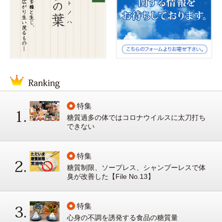
特集
糖質過多の体ではコロナウイルスに太刀打ち
できない
特集
糖質制限、ソープレス、シャンプーレスで体
臭が改善した【File No.13】
特集
心身の不調を誘発する食品の糖質量