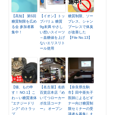
【高知】 第5回
【イオン】トッ
糖質制限、ソー
糖質制限を広め
プバリュ 糖質
プレス、シャン
る会 参加者募
9g未満 やさし
プーレスで体臭
集中！
い想いスイーツ
が改善した
～血糖値を上げ
【File No.13】
ないエリスリト
ール使用
【猫、もの申
【名古屋】名鉄
【奈良県生駒
す！ NO.1】こ
百貨店本店『め
市】田中亜矢子
わ～い糖質液体
いてつローカー
医師によるビギ
”エナジードリ
ボ生活コーナ
ナー向け糖質制
ンク” のトラッ
ー』 オープン
限セミナーの受
プ
講者を募集しま