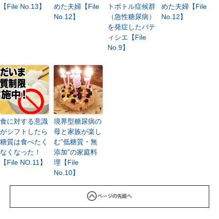
【File No.13】
めた夫婦【File
トボトル症候群
めた夫婦【File
No.12】
（急性糖尿病）
No.12】
を発症したパテ
ィシエ【File
No.9】
食に対する意識
境界型糖尿病の
がシフトしたら
母と家族が楽し
糖質は食べたく
む”低糖質・無
なくなった！
添加”の家庭料
【File NO.11】
理【File
No.10】