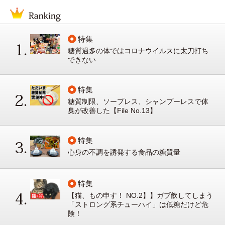
特集
糖質過多の体ではコロナウイルスに太刀打ち
できない
特集
糖質制限、ソープレス、シャンプーレスで体
臭が改善した【File No.13】
特集
心身の不調を誘発する食品の糖質量
特集
【猫、もの申す！ NO.2】】ガブ飲してしまう
「ストロング系チューハイ」は低糖だけど危
険！