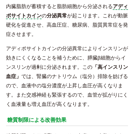
内臓脂肪が蓄積すると脂肪細胞から分泌される
アディ
ポサイトカイン
の
分泌異常
が起こります。これが動脈
硬化を促進させ、高血圧症、糖尿病、脂質異常症を発
症させます。
アディポサイトカインの分泌異常によりインスリンが
効きにくくなることを補うために、膵臓β細胞からイ
ンスリンが過剰に分泌されます。この
「高インスリン
血症」
では、腎臓のナトリウム（塩分）排除を妨げる
ので、血液中の塩分濃度が上昇し血圧が高くなりま
す。また交感神経も緊張するので、血管が拡がりにく
く血液量も増え血圧が高くなります。
糖質制限による改善効果