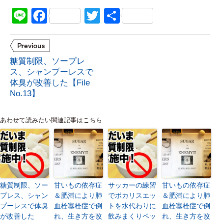
Line
Facebook
Twitter
共
有
糖質制限、ソープレ
ス、シャンプーレスで
体臭が改善した【File
No.13】
あわせて読みたい関連記事はこちら
糖質制限、ソー
甘いもの依存症
サッカーの練習
甘いもの依存症
プレス、シャン
＆肥満により肺
でポカリスエッ
＆肥満により肺
プーレスで体臭
血栓塞栓症で倒
トを水代わりに
血栓塞栓症で倒
が改善した
れ、生き方を改
飲みまくりペッ
れ、生き方を改