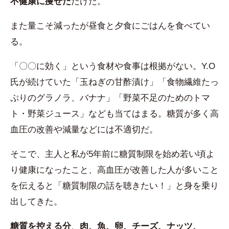
不健康に痩せた
だけだ。
また量こそ減ったが昼食と夕食にごはんを食べてい
る。
「〇〇に効く」という食材や食事は根拠がない。Y.O
氏が続けていた「玉ねぎの甘酢漬け」「食物繊維たっ
ぷりのグラノラ、バナナ」「野菜不足のためのトマ
ト・野菜ジュース」なども当てはまる。糖質が多く高
血圧の改善や減量などには不適切だ。
そこで、主人と私が5年前に糖質制限を始め若い頃よ
り健康になったこと、高血圧が改善した人が多いこと
を伝えると「糖質制限の話を聴きたい！」と身を乗り
出してきた。
糖質を控える分
、
肉、魚、卵、チーズ、ナッツ、