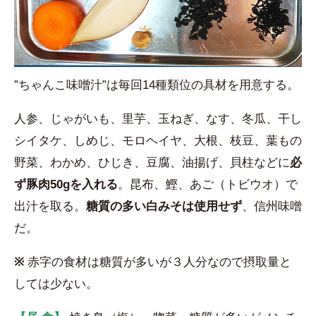
”ちゃんこ味噌汁”は毎回14種類位の具材を用意する。
人参、じゃがいも、里芋、玉ねぎ、
なす、冬瓜、干し
シイタケ、しめじ、モロヘイヤ、大根、枝豆、葉もの
野菜、わかめ、ひじき、豆腐、油揚げ、貝柱などに
必
ず豚肉50gを入れる
。昆布、鰹、あご（トビウオ）で
出汁を取る。
糖質の多い白みそは使用せず
、信州味噌
だ。
※
赤字の食材
は糖質が多いが３人分なので摂取量と
しては少ない。