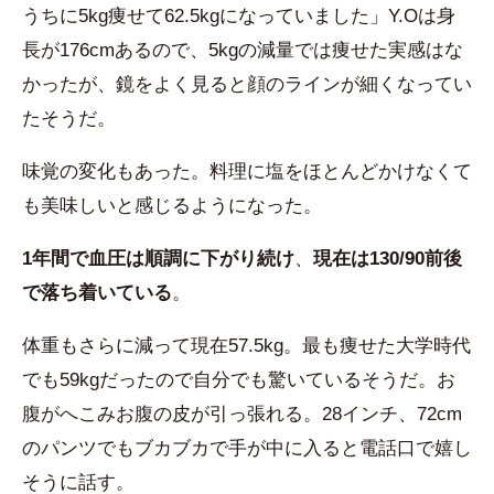
うちに5kg痩せて62.5kgになっていました」Y.Oは身
長が176cmあるので、5kgの減量では痩せた実感はな
かったが、鏡をよく見ると顔のラインが細くなってい
たそうだ。
味覚の変化もあった。料理に塩をほとんどかけなくて
も美味しいと感じるようになった。
1年間で血圧は順調に下がり続け
、
現在は130/90前後
で落ち着いている
。
体重もさらに減って現在57.5kg。最も痩せた大学時代
でも59kgだったので自分でも驚いているそうだ。お
腹がへこみお腹の皮が引っ張れる。28インチ、72cm
のパンツでもブカブカで手が中に入ると電話口で嬉し
そうに話す。