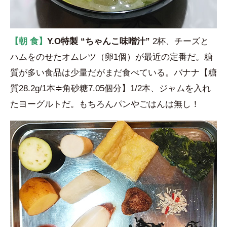
【朝 食】
Y.O特製 “ちゃんこ味噌汁”
2杯、チーズと
ハムをのせたオムレツ（卵1個）が最近の定番だ。糖
質が多い食品は少量だがまだ食べている。バナナ【糖
質28.2g/1本≑角砂糖7.05個分】1/2本、ジャムを入れ
たヨーグルトだ。もちろんパンやごはんは無し！