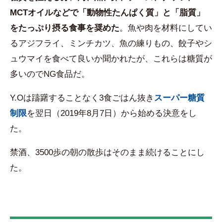
MCTオイルなどで「動物性たんぱく質」と「脂質」
をたっぷり摂る食事を奨めた
。魚や肉を材料にしてい
るアジフライ、ミンチカツ、魚の練りもの、餃子やシ
ュウマイを食べて良いか聞かれたが、これらは糖質が
多いのでNG食品だ。
Y.Oは躊躇することなく3食ごはん抜き
スーパー糖質
制限
を翌日（2019年8月7日）から始める決意をし
た。
禁酒、3500歩の朝の散歩はそのまま続けることにし
た。