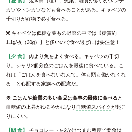
【昼 食】
焼き鳥（塩）、惣菜、糖質が多いがメンチ
カツやトンカツなども食べることがある。キャベツの
千切りが好物で必ず食べる。
※
キャベツは低糖な葉もの野菜の中では【糖質約
1.1g/枚（30g）】と多いので食べ過ぎには要注意！
【夕 食】
肉より魚をよく食べる。キャベツの千切
り。シャリ2個分位のごはんを最後に食べている。こ
れは「ごはんを食べないなんて。体も頭も働かなくな
る」と心配する家族への配慮だ。
※ ごはんや糖質の多い食品は食事の最後に食べる
と
血糖値の上昇がゆるやかになり
血糖値スパイク
が起こ
りにくい。
【間 食】
チョコレートを2かけつまむ程度で間食は